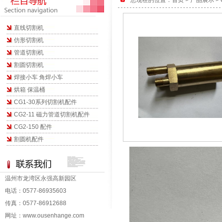
您现在的位置：首页 > 产品展示 > 
直线切割机
仿形切割机
管道切割机
割圆切割机
焊接小车 角焊小车
烘箱 保温桶
CG1-30系列切割机配件
CG2-11 磁力管道切割机配件
CG2-150 配件
割圆机配件
温州市龙湾区永强高新园区
电话：0577-86935603
传真：0577-86912688
网址：
www.ousenhange.com